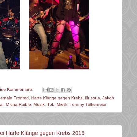
ine Kommentare:
emale Fronted
,
Harte Klänge gegen Krebs
,
Illusoria
,
Jakob
al
,
Micha Raible
,
Musik
,
Tobi Mieth
,
Tommy Telkemeier
bei Harte Klänge gegen Krebs 2015