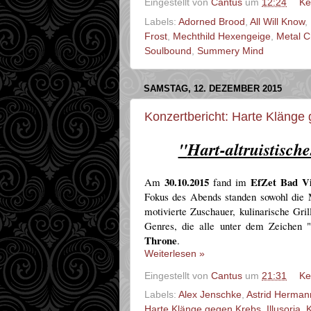
Eingestellt von
Cantus
um
12:24
Ke
Labels:
Adorned Brood
,
All Will Know
,
Frost
,
Mechthild Hexengeige
,
Metal C
Soulbound
,
Summery Mind
SAMSTAG, 12. DEZEMBER 2015
Konzertbericht: Harte Klänge
"
Hart-altruistisch
30.10.2015
EfZet Bad V
Am
fand i
m
Fokus
des Abends standen sowohl die 
motivierte Zuschauer,
kulinarische Gril
Genres, die alle unter dem Zeichen 
Throne
.
Weiterlesen »
Eingestellt von
Cantus
um
21:31
Ke
Labels:
Alex Jenschke
,
Astrid Herman
Harte Klänge gegen Krebs
,
Illusoria
,
K