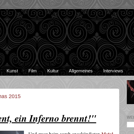
Kunst
Film
Kultur
Allgemeines
Interviews
tmas 2015
nt, ein Inferno brennt!"
WE
Metal
Und zwar beim vorab angekündigten