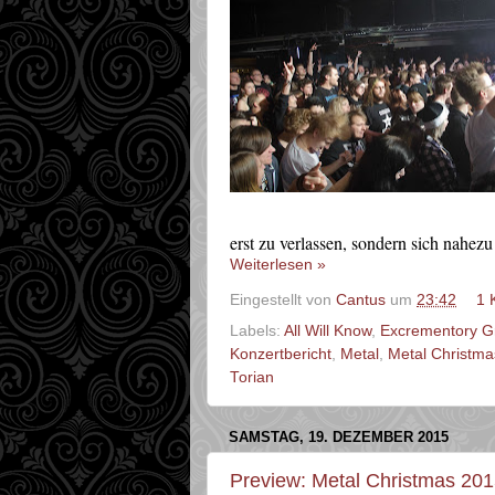
erst zu verlassen, sondern sich nahez
Weiterlesen »
Eingestellt von
Cantus
um
23:42
1 
Labels:
All Will Know
,
Excrementory Gr
Konzertbericht
,
Metal
,
Metal Christma
Torian
SAMSTAG, 19. DEZEMBER 2015
Preview: Metal Christmas 20