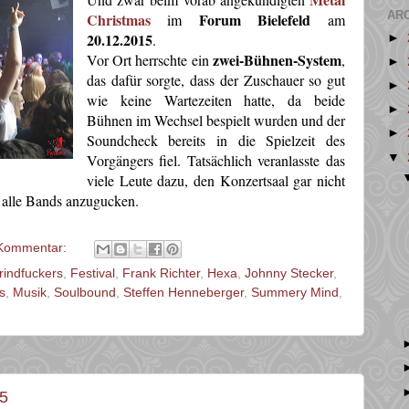
AR
Christmas
Forum Bielefeld
im
am
20.12.2015
.
►
zwei-Bühnen-System
Vor Ort herrschte ein
,
►
das dafür sorgte, dass der Zuschauer so gut
►
wie keine Wartezeiten hatte, da beide
►
Bühnen im Wechsel bespielt wurden und der
►
Soundcheck bereits in die Spielzeit des
▼
Vorgängers fiel. Tatsächlich veranlasste das
viele Leute dazu, den Konzertsaal gar nicht
u alle Bands anzugucken.
Kommentar:
indfuckers
,
Festival
,
Frank Richter
,
Hexa
,
Johnny Stecker
,
s
,
Musik
,
Soulbound
,
Steffen Henneberger
,
Summery Mind
,
15