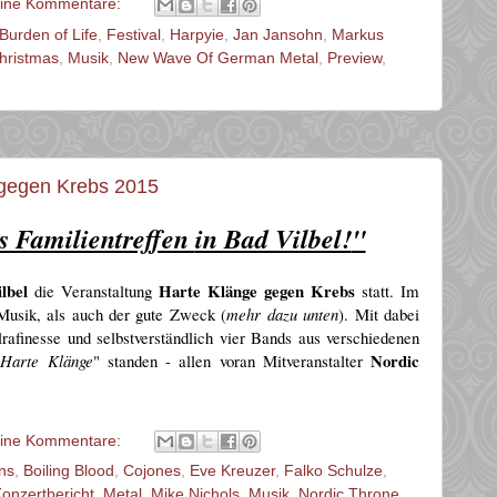
ine Kommentare:
Burden of Life
,
Festival
,
Harpyie
,
Jan Jansohn
,
Markus
hristmas
,
Musik
,
New Wave Of German Metal
,
Preview
,
 gegen Krebs 2015
es Familientreffen
in Bad Vilbel!
"
ilbel
Harte Klänge gegen
Krebs
die Veranstalt
ung
statt.
Im
Musik, als auch
der
gute Zweck (
mehr dazu unten
)
. Mit dabei
lrafin
esse und selbstverständlich
vier Bands aus verschiedenen
Nordic
"
Harte Klänge
" standen - allen voran Mit
veranstalte
r
ine Kommentare:
ns
,
Boiling Blood
,
Cojones
,
Eve Kreuzer
,
Falko Schulze
,
onzertbericht
,
Metal
,
Mike Nichols
,
Musik
,
Nordic Throne
,