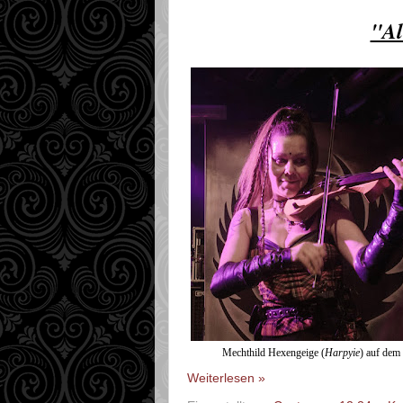
"Al
Mechthild Hexengeige (
Harpyie
) auf de
Weiterlesen »