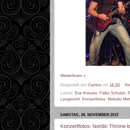
Weiterlesen »
Eingestellt von
Cantus
um
16:20
Ke
Labels:
Eve Kreuzer
,
Falko Schulze
,
F
Langenohl
,
Konzertfotos
,
Melodic Met
SAMSTAG, 28. NOVEMBER 2015
Konzertfotos: Nordic Throne 