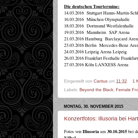
Die deutschen Tourtermine:
14.03.2016 Stuttgart Hanns-Martin-Schl
16.03.2016 München Olympiahalle
18.03.2016 Dortmund Westfalenhalle
19.03.2016 Mannheim SAP Arena
21.03.2016 Hamburg Barclaycard Aren
23.03.2016 Berlin Mercedes-Benz Are
24.03.2016 Leipzig Arena Leipzig
26.03.2016 Frankfurt Festhalle Frankfur
27.03.2016 Köln LANXESS Arena
Eingestellt von
Cantus
um
11:32
1 
Labels:
Beyond the Black
,
Female Fr
MONTAG, 30. NOVEMBER 2015
Konzertfotos: Illusoria bei H
Illusoria
30.10.2015
Fotos von
am
bei d
Vilbel
.