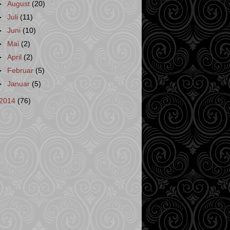
►
August
(20)
►
Juli
(11)
►
Juni
(10)
►
Mai
(2)
►
April
(2)
►
Februar
(5)
►
Januar
(5)
2014
(76)