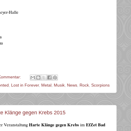
eyer-Halle
a
na
t
Kommentar:
onted
,
Lost in Forever
,
Metal
,
Musik
,
News
,
Rock
,
Scorpions
arte Klänge gegen Krebs 2015
Harte Klänge gegen Krebs
EfZet Bad
er Veranstaltung
im