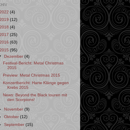
CHIV
2022
(4)
2019
(12)
2018
(4)
2017
(25)
2016
(63)
2015
(95)
▼
Dezember
(4)
Festival-Bericht: Metal Christmas
2015
Preview: Metal Christmas 2015
Konzertbericht: Harte Klänge gegen
Krebs 2015
News: Beyond the Black touren mit
den Scorpions!
►
November
(9)
►
Oktober
(12)
►
September
(15)