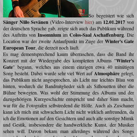
So begeistert wie sich
Sänger Niilo Sevänen
12.01.2017
(Video-Interview
hier
) am
von
der deutschen Sprache gab, zeigte sich auch das Publikum während
Insomnium
Colos-Saal Aschaffenburg
des Auftritts von
im
. Die
Winter's Gate
Location war der zweite Anlaufpunkt im Zuge der
European Tour
, die derzeit noch läuft.
Es mag dementsprechend kaum überraschen, dass die Band ihr
Winter's
Konzert mit der Wiedergabe des kompletten Albums "
Gate
" begann, welches aus einem einzigen etwa 40 minütigen
Atmosphäre
Song besteht. Dabei wurde sehr viel Wert auf
gelegt,
das Publikum nicht angesprochen, als Licht nur leichtes Blau von
hinten, wodurch die Bandmitglieder sich als Silhouetten über die
Bühne bewegten. Was wohl der Stimmung des Albums und der
dazugehörigen Kurzgeschichte entspricht und daher Sinn macht,
war für die Fotografen selbstredend die Hölle. Auch als Zuschauer
kann ich mich mit schwachem Licht nicht wirklich anfreunden, da
ich die Emotionen auf den Gesichtern und auch alle sonstige Mimik
und Gestik, insbesondere die handwerkliche Kunst, der Musiker
sehen will. Davon bekam man allerdings während des Songs