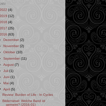
CHIV
2022
(4)
2019
(12)
2018
(4)
2017
(25)
2016
(63)
►
Dezember
(2)
►
November
(2)
►
Oktober
(10)
►
September
(11)
►
August
(7)
►
Juli
(1)
►
Juni
(1)
►
Mai
(4)
▼
April
(5)
Review: Burden of Life - In Cycles
Bilderrätsel: Welche Band ist
gemeint? (2016-01)