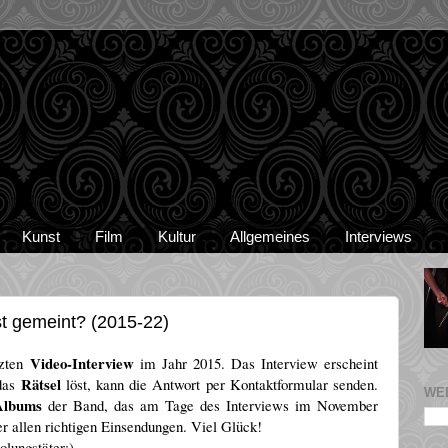
Kunst
Film
Kultur
Allgemeines
Interviews
st gemeint? (2015-22)
Video-Interview
tzten
im Jahr 2015. Das Interview erscheint
Rätsel
 das
löst, kann die Antwort per Kontaktformular senden.
WE
Albums
der Band, das am Tage des Interviews im November
ter allen richtigen Einsendungen. Viel Glück!
olungstäter;)