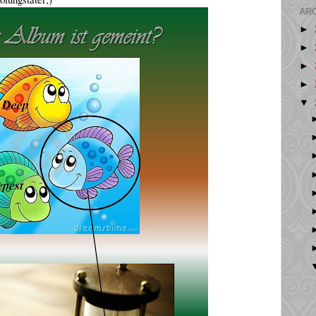
AR
►
►
►
►
▼