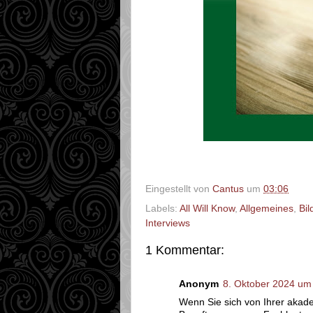
Eingestellt von
Cantus
um
03:06
Labels:
All Will Know
,
Allgemeines
,
Bil
Interviews
1 Kommentar:
Anonym
8. Oktober 2024 um
Wenn Sie sich von Ihrer akade