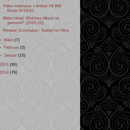
Video-Interview + Artikel: All Will
Know 2015/16
Bilderrätsel: Welches Album ist
gemeint? (2015-22)
Review: Coronatus - Raben im Herz
►
März
(7)
►
Februar
(3)
►
Januar
(10)
2015
(95)
2014
(76)